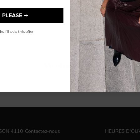
 PLEASE ➞
, i'll skip this offer
Vu récemment
SON 4110
Contactez-nous
HEURES D'OU