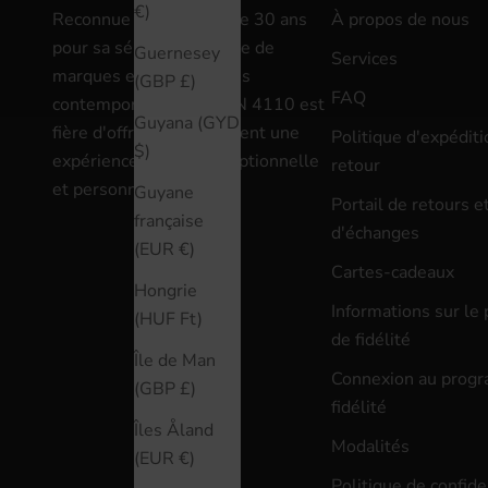
€)
Reconnue depuis plus de 30 ans
À propos de nous
pour sa sélection pointue de
Guernesey
Services
marques et d'accessoires
(GBP £)
FAQ
contemporains, MAISON 4110 est
Guyana (GYD
fière d'offrir à chaque client une
Politique d'expéditi
$)
expérience d'achat exceptionnelle
retour
et personnalisée.
Guyane
Portail de retours e
française
d'échanges
(EUR €)
Cartes-cadeaux
Hongrie
Informations sur l
(HUF Ft)
de fidélité
Île de Man
Connexion au prog
(GBP £)
fidélité
Îles Åland
Modalités
(EUR €)
Politique de confide