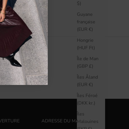
$)
Guyane
française
(EUR €)
Hongrie
(HUF Ft)
Île de Man
(GBP £)
Îles Åland
(EUR €)
Îles Féroé
(DKK kr.)
Îles
VERTURE
ADRESSE DU MAGASIN
Malouines
(FKP £)