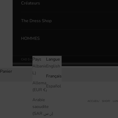
Créateurs
The Dress Shop
HOMMES
Pays
Langue
CAD $
Français
Albanie (ALL
English
Panier
L)
Français
Allemagne
Español
(EUR €)
Arabie
ACCUEIL
SHOP
LUN
saoudite
(SAR ر.س)