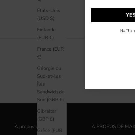
États-Unis
YES
(USD $)
Finlande
No Thanks
(EUR €)
France (EUR
€)
Géorgie du
Sud-et-les
Îles
Sandwich du
Sud (GBP £)
Gibraltar
(GBP £)
À propos de nous
À PROPOS DE MAI
Grèce (EUR