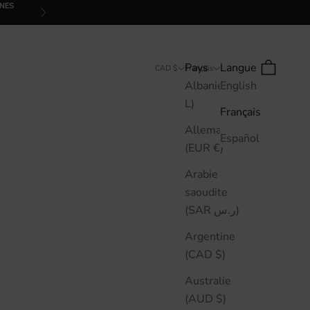
INES
Suivant
Pays
Langue
Recherche
Panier
CAD $
Français
Albanie (ALL
English
L)
Français
Allemagne
Español
(EUR €)
Arabie
saoudite
(SAR ر.س)
Argentine
(CAD $)
Australie
(AUD $)