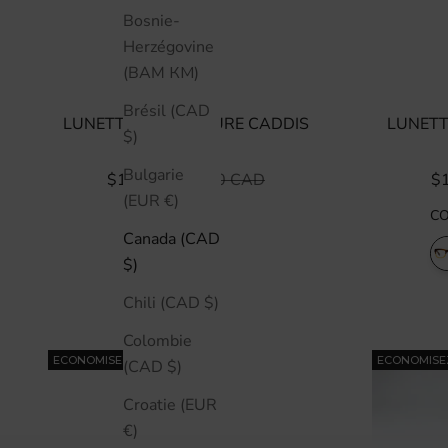
Bosnie-
Herzégovine
(BAM КМ)
Brésil (CAD
LUNETTES DE LECTURE CADDIS
LUNETT
$)
BIXBY
Bulgarie
PRIX DE VENTE
PRIX NORMAL
PR
$133 CAD
$190 CAD
$
(EUR €)
C
Canada (CAD
$)
Chili (CAD $)
Colombie
ECONOMISEZ 30%
ECONOMISE
(CAD $)
Croatie (EUR
€)