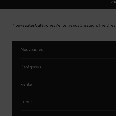
Passer au contenu
VEN
Précédent
Nouveautés
Catégories
Vente
Trends
Créateurs
The Dres
Nouveautés
Catégories
Vente
Trends