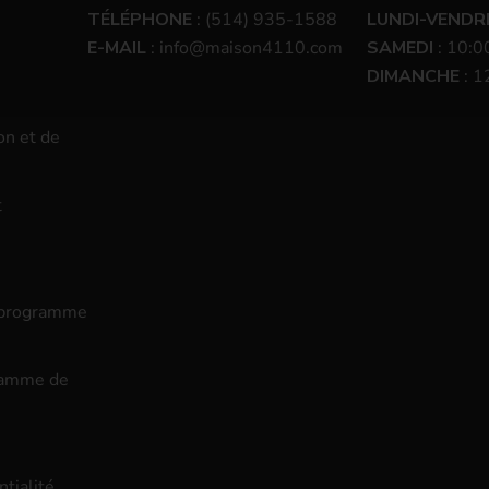
TÉLÉPHONE
: (514) 935-1588
LUNDI-VENDR
E-MAIL
:
info@maison4110.com
SAMEDI
: 10:0
DIMANCHE
: 1
on et de
t
e programme
ramme de
ntialité