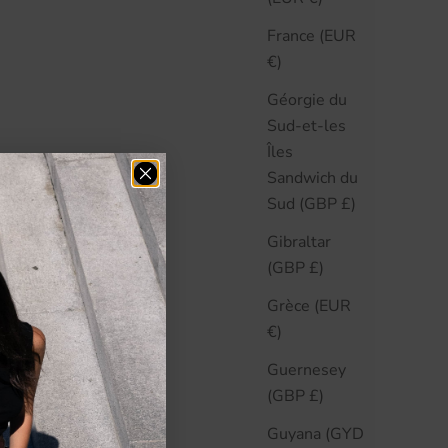
France (EUR
€)
Géorgie du
Sud-et-les
Îles
Sandwich du
Sud (GBP £)
Gibraltar
(GBP £)
Grèce (EUR
€)
Guernesey
(GBP £)
Guyana (GYD