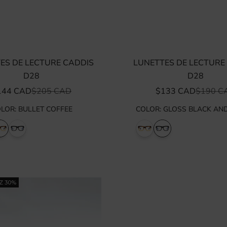
ES DE LECTURE CADDIS
LUNETTES DE LECTURE
D28
D28
IX DE VENTE
PRIX NORMAL
PRIX DE VENTE
PRIX N
144 CAD
$205 CAD
$133 CAD
$190 C
OLOR
:
BULLET COFFEE
COLOR
:
GLOSS BLACK AN
Z 30%