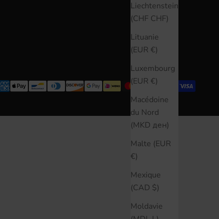
Liechtenstein
(CHF CHF)
Lituanie
(EUR €)
Luxembourg
(EUR €)
Macédoine
du Nord
(MKD ден)
Malte (EUR
€)
Mexique
(CAD $)
Moldavie
(MDL L)