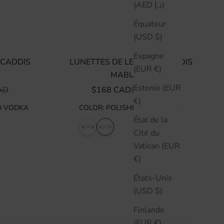
(AED د.إ)
Équateur
(USD $)
Espagne
 CADDIS
LUNETTES DE LECTURE CADDIS
(EUR €)
MABUHAY
Estonie (EUR
ORMAL
PRIX DE VENTE
PRIX NORMAL
AD
$168 CAD
$240 CAD
€)
D VODKA
COLOR
:
POLISHED GOLD ROSE
État de la
Cité du
Vatican (EUR
€)
États-Unis
(USD $)
Finlande
(EUR €)