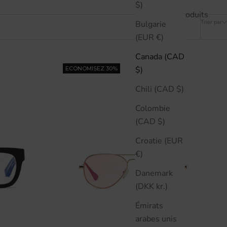
$)
6 produits
Trier par
Bulgarie
(EUR €)
Canada (CAD
$)
ECONOMISEZ 30%
Chili (CAD $)
Colombie
(CAD $)
Croatie (EUR
€)
Danemark
(DKK kr.)
Émirats
arabes unis