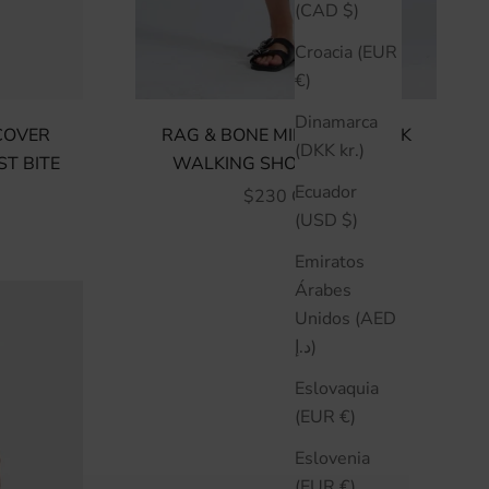
(CAD $)
Croacia (EUR
€)
Dinamarca
COVER
RAG & BONE MIRAMAR SLINK
(DKK kr.)
T BITE
WALKING SHORT - MURAY
Ecuador
FERTA
PRECIO DE OFERTA
$230 CAD
(USD $)
Emiratos
Árabes
Unidos (AED
د.إ)
Eslovaquia
(EUR €)
Eslovenia
(EUR €)