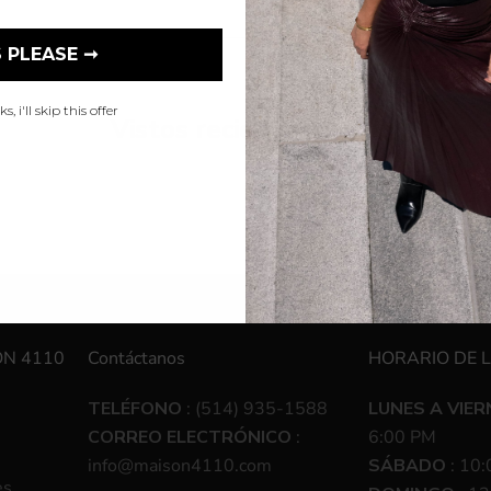
 PLEASE ➞
, i'll skip this offer
Vistos recientemente
ON 4110
Contáctanos
HORARIO DE 
TELÉFONO
: (514) 935-1588
LUNES A VIER
CORREO ELECTRÓNICO
:
6:00 PM
info@maison4110.com
SÁBADO
: 10:
es