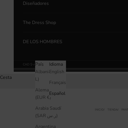
Diseñadores
The Dress Shop
DE LOS HOMBRES
País
Idioma
CAD $
Español
Albania (ALL
English
Cesta
L)
Français
Alemania
Español
(EUR €)
Arabia Saudí
INICIO
TIENDA
PAN
(SAR ر.س)
Argentina