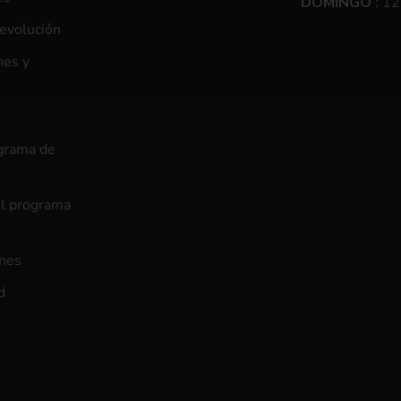
DOMINGO
: 12
devolución
nes y
ograma de
el programa
ones
d