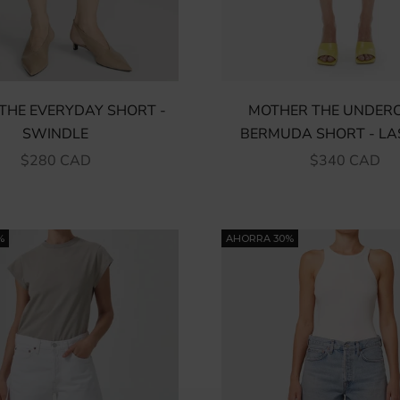
THE EVERYDAY SHORT -
MOTHER THE UNDER
SWINDLE
BERMUDA SHORT - LAS
PRECIO DE OFERTA
PRECIO DE O
$280 CAD
$340 CAD
%
AHORRA 30%