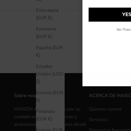
Eslovaquia
YES
(EUR €)
Eslovenia
No Thanks
(EUR €)
España (EUR
€)
Estados
Unidos (USD
$)
Estonia (EUR
Sobre nosotros
ACERCA DE MAIS
€)
MAISON 4110, conocida por su
Quienes somos
Finlandia
cuidada selección de marcas y
(EUR €)
Servicios
accesorios contemporáneos desde
Preguntas frecuent
Francia (EUR