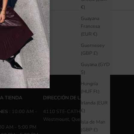
€)
Guayana
Francesa
(EUR €)
Guernesey
(GBP £)
Guyana (GYD
$)
Hungría
(HUF Ft)
LA TIENDA
DIRECCIÓN DE LA TIENDA
Irlanda (EUR
€)
NES
: 10:00 AM -
4110 STE-CATHERINE O
Westmount, Quebec H3Z 1P2
Isla de Man
00 AM - 5:00 PM
(GBP £)