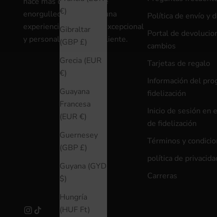
hace más de 30 años, se
€)
enorgullece de ofrecer una
Política de envío y 
experiencia de compra excepcional
Gibraltar
Portal de devolucio
y personalizada a cada cliente.
(GBP £)
cambios
Grecia (EUR
Tarjetas de regalo
€)
Información del pr
Guayana
fidelización
Francesa
Inicio de sesión en 
(EUR €)
de fidelización
Guernesey
Términos y condici
(GBP £)
política de privacida
Guyana (GYD
Carreras
$)
Hungría
(HUF Ft)