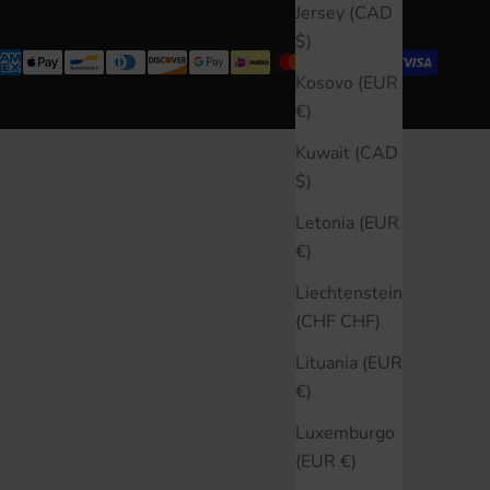
Jersey (CAD
$)
Kosovo (EUR
€)
Kuwait (CAD
$)
Letonia (EUR
€)
Liechtenstein
(CHF CHF)
Lituania (EUR
€)
Luxemburgo
(EUR €)