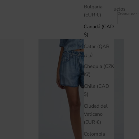
Bulgaria
7 productos
Ordenar por
(EUR €)
Canadá (CAD
$)
Catar (QAR
ر.ق)
Chequia (CZK
Kč)
Chile (CAD
$)
Ciudad del
Vaticano
(EUR €)
Colombia