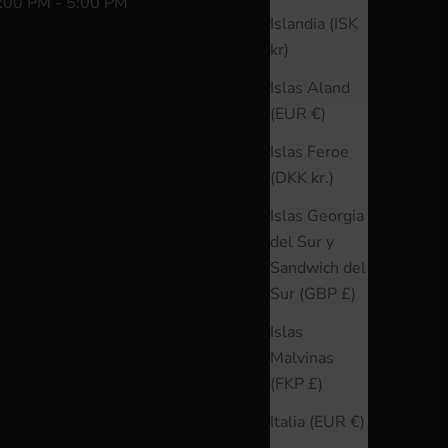
:00 PM - 5:00 PM
Islandia (ISK
kr)
Islas Aland
(EUR €)
Islas Feroe
(DKK kr.)
Islas Georgia
del Sur y
Sandwich del
Sur (GBP £)
Islas
Malvinas
(FKP £)
Italia (EUR €)