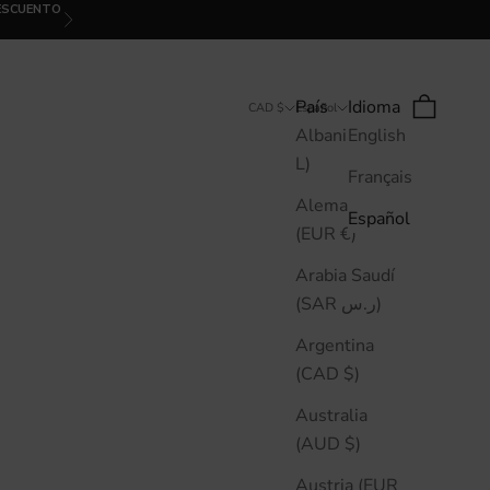
DESCUENTO
Siguiente
País
Idioma
Buscar
Cesta
CAD $
Español
Albania (ALL
English
L)
Français
Alemania
Español
(EUR €)
Arabia Saudí
(SAR ر.س)
Argentina
(CAD $)
Australia
(AUD $)
Austria (EUR